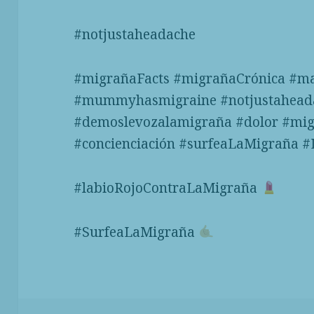
#notjustaheadache
#migrañaFacts #migrañaCrónica #m
#mummyhasmigraine #notjustahead
#demoslevozalamigraña #dolor #mi
#concienciación #surfeaLaMigraña 
#labioRojoContraLaMigraña
#SurfeaLaMigraña