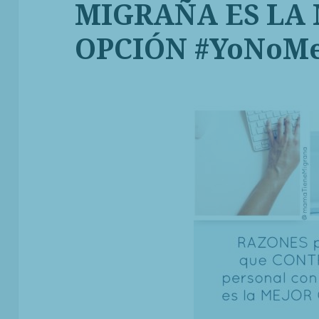
MIGRAÑA ES LA
OPCIÓN #YoNoM