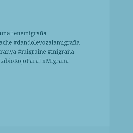
amatienemigraña
ache #dandolevozalamigraña
granya #migraine #migraña
#LabioRojoParaLaMigraña