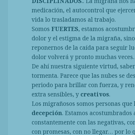
DISCIPLINADOS
.. La migraña nos ha
medicación, el autocontrol que ejerc
vida lo trasladamos al trabajo.
Somos
FUERTES
, estamos acostumbra
dolor y el estigma de la migraña, sin
reponernos de la caída para seguir l
dolor volverá y pronto muchas vece
De ahí nuestra siguiente virtud, sab
tormenta. Parece que las nubes se de
periodo para brillar con fuerza, y r
extra sensibles, y
creativos
.
Los migrañosos somos personas que 
decepción
. Estamos acostumbrados a
constantemente con las negativas, con
con promesas, con no llegar… por lo